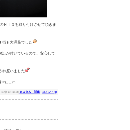
ＫのＨＩＤを取り付けさせて頂きま
Ｔ様も大満足でした
保証が付いているので、安心して
う御座いました
_ _)m
cjp at 14:38|
カスタム 関連
|
コメント(0)