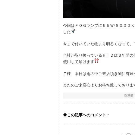
今回はＦＯＧランプに５５Ｗ/８０００
した
今まで付いていた物より明るくなって、
当社が取り扱っているＨＩＤは３年間の
使用して頂けます
Ｔ様、本日は雨の中ご来店頂き誠に有難
またのご来店心よりお待ち致しておりますm(
投稿者：si
◆この記事へのコメント：