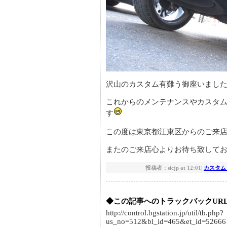
沢山のカスタム有難う御座いましたm(
これからのメンテナンスやカスタ
す
この度は東京都江東区からのご来
またのご来店心よりお待ち致しておりま
投稿者：sicjp at 12:01|
カスタム
◆この記事へのトラックバックUR
http://control.bgstation.jp/util/tb.php?
us_no=512&bl_id=465&et_id=52666