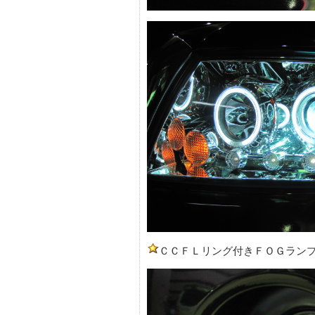
ＣＣＦＬリング付きＦＯＧラン