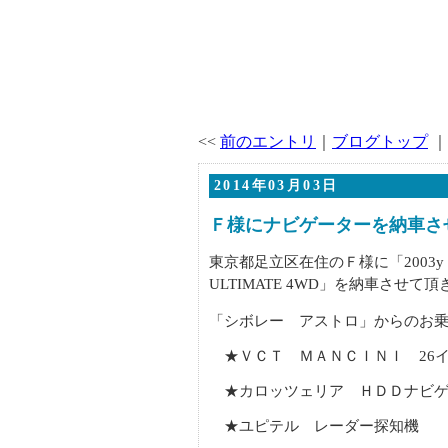
<<
前のエントリ
｜
ブログトップ
｜
2014年03月03日
Ｆ様にナビゲーターを納車さ
東京都足立区在住のＦ様に「2003y LI
ULTIMATE 4WD」を納車させて
「シボレー アストロ」からのお
★ＶＣＴ ＭＡＮＣＩＮＩ 26
★カロッツェリア ＨＤＤナビゲ
★ユピテル レーダー探知機