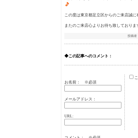
この度は東京都足立区からのご来店誠に
またのご来店心よりお待ち致しておりますm(
投稿者：si
◆この記事へのコメント：
こ
お名前：
※必須
メールアドレス：
URL:
コメント： ※必須