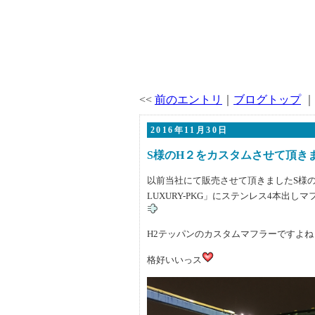
<<
前のエントリ
｜
ブログトップ
｜
2016年11月30日
S様のH２をカスタムさせて頂き
以前当社にて販売させて頂きましたS様のお車「
LUXURY-PKG」にステンレス4本出
H2テッパンのカスタムマフラーですよね
格好いいっス