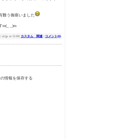
有難う御座いました
_ _)m
cjp at 11:00|
カスタム 関連
|
コメント(0)
の情報を保存する